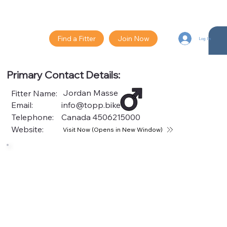
Find a Fitter
Join Now
Log In
Primary Contact Details:
Jordan Masse
Fitter Name:
Email:
info@topp.bike
Telephone:
Canada
4506215000
Website:
Visit Now (Opens in New Window)