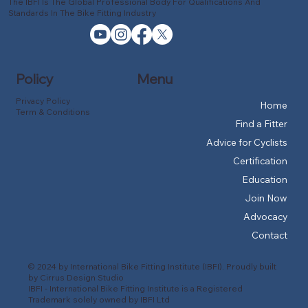
The IBFI Is The Global Professional Body For Qualifications And
Standards In The Bike Fitting Industry
Policy
Menu
Privacy Policy
Home
Term & Conditions
Find a Fitter
Advice for Cyclists
Certification
Education
Join Now
Advocacy
Contact
© 2024 by International Bike Fitting Institute (IBFI). Proudly built
by
Cirrus Design Studio
IBFI - International Bike Fitting Institute is a Registered
Trademark solely owned by IBFI Ltd